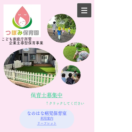
​​こども家庭庁所管
企業主導型​保育事業
​保育士募集中​
​↑クリックしてください
なのはな病児保育室
利用案内
リーフレット