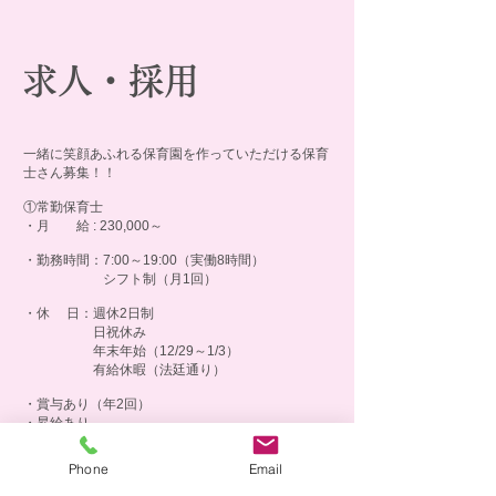
求人・採用
一緒に笑顔あふれる保育園を作っていただける保育
士さん募集！！
①常勤保育士
・月 給 : 230,000～
・勤務時間：7:00～19:00（実働8時間）
シフト制（月1回）
・休 日：週休2日制
日祝休み
年末年始（12/29～1/3）
有給休暇（法廷通り）
・賞与あり（年2回）
・昇給あり
・処遇改善手当あり
・交通費全額支給
Phone
Email
・給食提供あり