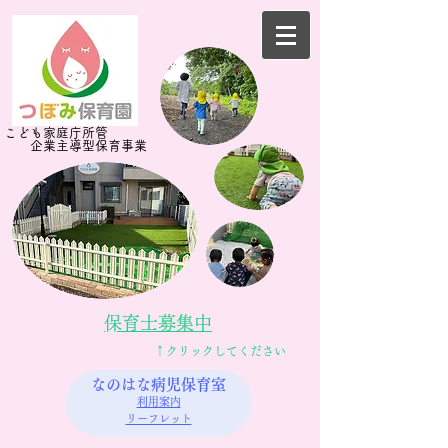
​​こども家庭庁所管
企業主導型​保育事業
​保育士募集中​
​↑クリックしてください
なのはな病児保育室
利用案内
リーフレット