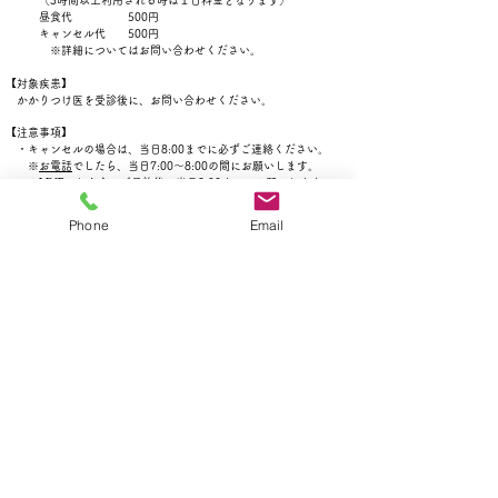
（3時間以上利用される時は１日料金となります）
昼食代 500円
キャンセル代 500円
※詳細についてはお問い合わせください。
【対象疾患】
かかりつけ医を受診後に、お問い合わせください。
【注意事項】
・キャンセルの場合は、当日8:00までに必ずご連絡ください。
※
お電話
でしたら、当日7:00～8:00の間にお願いします。
※
LINE
でしたら、ご予約後～当日8:00までにお願いします。
８時以降のキャンセルの場合は、キャンセル料500円をお支払い
いただきます。
Phone
Email
・お迎えは17:00までにお願いいたします。(時間厳守)
・すべての持ち物には、必ず名前を記入してください。
・お子様の安全保護のため、常時施錠しています。送迎の際は、
インターホンを押してください。
・お子様をお預けになる際に、お迎えに来る保護者のお名前・
お迎え予定時間をお伝えください。変更になる場合は、事前に
保護者からの連絡が必要です。
・状況（当日の伝染性疾患の利用者数と疾患の種類等）に
よっては、定員に満たない場合でもお断りをすることが
あります。 ​
・お子様の症状が急変し、保育の継続が困難な場合は保護者に
連絡いたします。
・お子様の症状が急変し、保育室の看護師が医療機関での受診が
必要と判断した時は、保護者と連絡が取れない場合であっても
受診します。
・医師連絡票は連日利用される時は初日に提出されたもので、