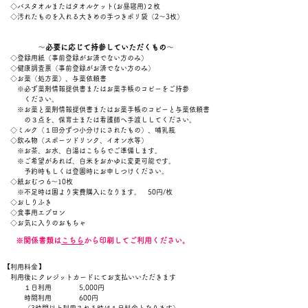
◇バスタオルまたはタオルケット(お昼寝用)２枚
◇汚れたものを入れる大きめの手つきポリ袋（2～3枚）
～
必要に応じて持参していただくもの
～
◇
登録用紙（事前登録がお済でない方のみ）
◇
健康調査票（事前登録がお済でない方のみ）
◇お薬（処方薬）、
与薬依頼書
※必ず薬剤情報提供書またはお薬手帳のコピーをご持参
ください。
​ ※お薬と薬剤情報提供書またはお薬手帳のコピーと与薬依頼書
の３点を、保育士または看護師へ手渡ししてください。
◇ミルク（１回分
ずつ小分けにされたもの）、哺乳瓶
◇飲み物（スポーツドリンク、イオン水等）
※お茶、お水、白湯はこちらでご準備します。
※ご希望があれば、白米をおかゆに変更可能です。
予約時もしくは登園時にお申しつけください。
◇紙おむつ 6～10枚
※不足時は園より実費購入になります。 50円/枚
◇おしりふき
◇食事用エプロン
◇お気に入りのおもちゃ
※​関係書類は
こちら
から印刷してご利用ください。
【利用料金】
利用後に
クレジットカードにてお支払いいただきます
１日利用 5,000円
時間利用 600円