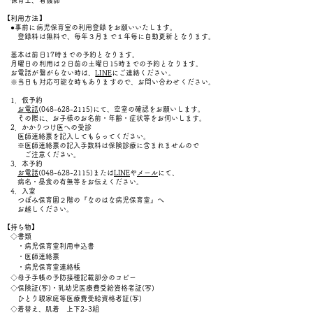
保育士、看護師
【利用方法】
●事前に病児保育室の利用登録をお願いいたします。
登録料は無料で、毎年３月まで１年毎に自動更新となります。
基本は前日17時までの予約となります。
月曜日の利用は２日前の土曜日15時までの予約となります。
​ お電話が繋がらない時は、
LINE
にご連絡ください。
※当日も対応可能な時もありますので、お問い合わせください。
1．仮予約
お電話
(048-628-2115)
にて、空室の確認をお願いします。
その際に、お子様のお名前・年齢・症状等をお伺いします。
2．かかりつけ医への受診
医師連絡票を記入してもらってください。
​ ※医師連絡票の記入手数料は保険診療に含まれませんので
ご注意ください。
3．本予約
お電話
(048-628-2115)または
LINE
や
メール
にて、
病名・昼食の有無等を
お伝えください。
4．入室
つぼみ保育園２階の『なのはな病児保育室』へ
お越しください。
【持ち物】
◇書類
・病児保育室利用申込書
・
医師連絡票
・病児保育室連絡帳
◇母子手帳の予防接種記載部分のコピー
◇保険証(写)・乳幼児医療費受給資格者証(写)
ひとり親家庭等医療費受給資格者証(写)
◇着替え、肌着 上下2-3組