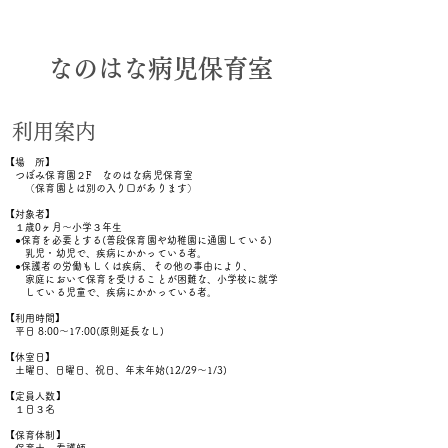
なのはな病児保育室
​利用案内
【場 所】
つぼみ保育園２F なのはな病児保育室
（保育
園とは別の入り口があります）
【対象者】
１歳0ヶ月～小学３年生
●保育を必要とする(普段保育園や幼稚園に通園している)
乳児・幼児で、疾病にかかっている者。
●保護者の労働もしくは疾病、その他の事由により、
家庭において保育を受けることが困難な、小学校に就学
している児童で、疾病にかかっている者。
【利用時間】
平日 8:00～17:00(原則延長なし)
【休室日】
土曜日、日曜日、祝日、年末年始(12/29～1/3)
【定員人数】
１日３名
【保育体制】