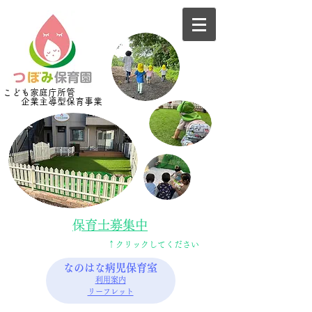
​​こども家庭庁所管
企業主導型​保育事業
​保育士募集中​
​↑クリックしてください
なのはな病児保育室
利用案内
リーフレット