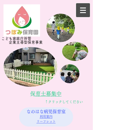
​​こども家庭庁所管
企業主導型​保育事業
​保育士募集中​
​↑クリックしてください
なのはな病児保育室
利用案内
リーフレット